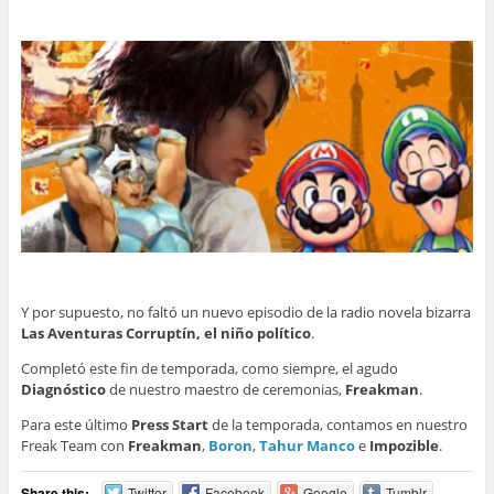
Y por supuesto, no faltó un nuevo episodio de la radio novela bizarra
Las Aventuras Corruptín, el niño político
.
Completó este fin de temporada, como siempre, el agudo
Diagnóstico
de nuestro maestro de ceremonias,
Freakman
.
Para este último
Press Start
de la temporada, contamos en nuestro
Freak Team con
Freakman
,
Boron
,
Tahur Manco
e
Impozible
.
Share this:
Twitter
Facebook
Google
Tumblr