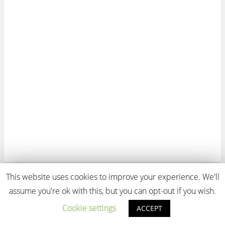
This website uses cookies to improve your experience. We'll
View Full Site
assume you're ok with this, but you can opt-out if you wish.
Proudly powered by WordPress
Cookie settings
ACCEPT