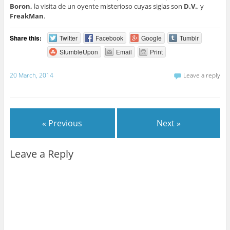
Boron,
la visita de un oyente misterioso cuyas siglas son
D.V.
, y
FreakMan
.
Share this:
Twitter
Facebook
Google
Tumblr
StumbleUpon
Email
Print
20 March, 2014
Leave a reply
« Previous
Next »
Leave a Reply