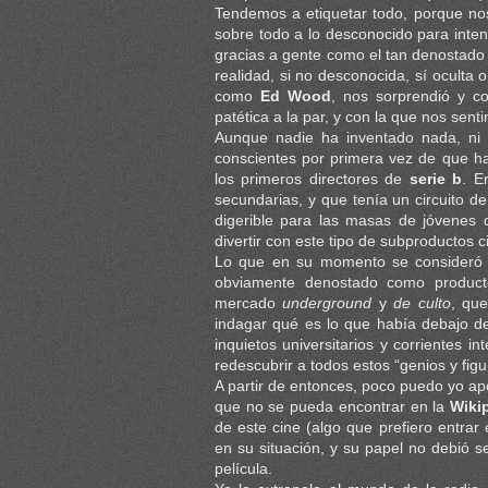
Tendemos a etiquetar todo, porque nos
sobre todo a lo desconocido para inte
gracias a gente como el tan denostado 
realidad, si no desconocida, sí oculta
como
Ed Wood
, nos sorprendió y c
patética a la par, y con la que nos sen
Aunque nadie ha inventado nada, ni 
conscientes por primera vez de que hab
los primeros directores de
serie b
. E
secundarias, y que tenía un circuito 
digerible para las masas de jóvenes
divertir con este tipo de subproductos ci
Lo que en su momento se consideró c
obviamente denostado como producto
mercado
underground
y
de culto
, qu
indagar qué es lo que había debajo d
inquietos universitarios y corrientes i
redescubrir a todos estos “genios y figu
A partir de entonces, poco puedo yo apo
que no se pueda encontrar en la
Wiki
de este cine (algo que prefiero entrar
en su situación, y su papel no debió s
película.