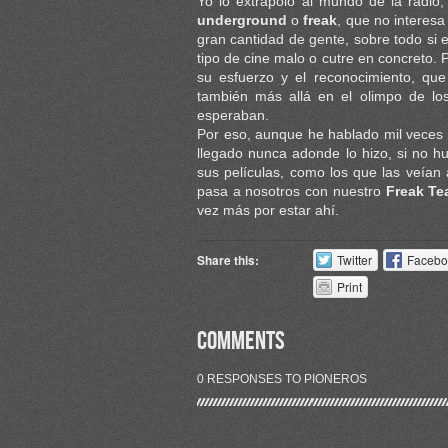
Yo lo extrapolo al mundo de la radio
underground
o
freak
, que no interesa 
gran cantidad de gente, sobre todo si e
tipo de cine malo o cutre en concreto. 
su esfuerzo y el reconocimiento, que 
también más allá en el olimpo de lo
esperaban.
Por eso, aunque he hablado mil veces 
llegado nunca adonde lo hizo, si no h
sus películas, como los que las veían
pasa a nosotros con nuestro
Freak T
vez más por estar ahí.
Share this:
Twitter
Facebo
Print
COMMENTS
0 RESPONSES TO PIONEROS