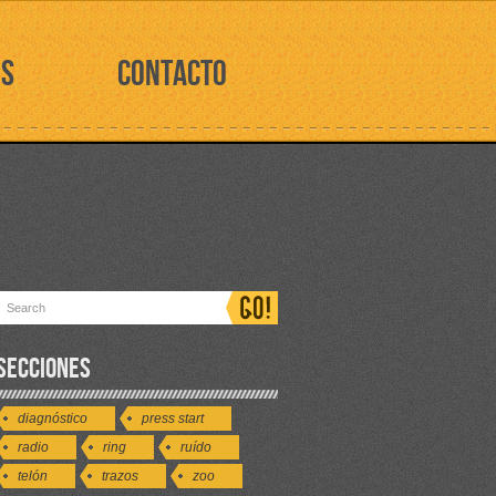
OS
CONTACTO
SECCIONES
diagnóstico
press start
radio
ring
ruído
telón
trazos
zoo