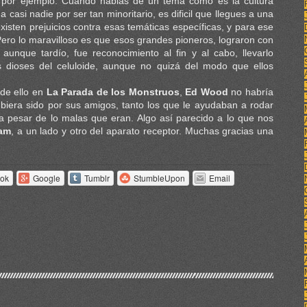
, por ejemplo. Cuando hablas de un tema como es la cultura
a casi nadie por ser tan minoritario, es dificil que llegues a una
xisten prejuicios contra esas temáticas específicas, y para ese
Pero lo maravilloso es que esos grandes pioneros, lograron con
aunque tardío, fue reconocimiento al fin y al cabo, llevarlo
s dioses del celuloide, aunque no quizá del modo que ellos
de ello en
La Parada de los Monstruos
,
Ed Wood
no habría
ubiera sido por sus amigos, tanto los que le ayudaban a rodar
 a pesar de lo malas que eran. Algo así parecido a lo que nos
eam
, a un lado y otro del aparato receptor. Muchas gracias una
ok
Google
Tumblr
StumbleUpon
Email