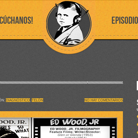
SCÚCHANOS!
EPISODI
IÓN:
DIAGNÓSTICO
,
TELÓN
NO HAY COMENTARIOS