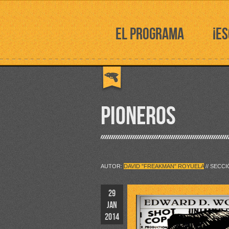
EL PROGRAMA
¡E
PIONEROS
AUTOR:
DAVID "FREAKMAN" ROYUELA
// SECC
29
JAN
2014