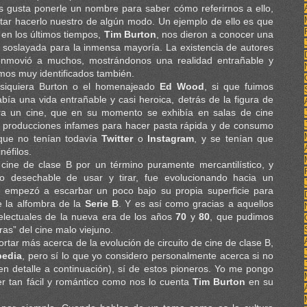
 gusta ponerle un nombre para saber cómo referirnos a ello,
ntar hacerlo nuestro de algún modo. Un ejemplo de ello es que
en los últimos tiempos,
Tim Burton
, nos dieron a conocer una
 o soslayada para la inmensa mayoría. La existencia de autores
onmovió a muchos, mostrándonos una realidad entrañable y
timos muy identificados también.
siquiera Burton o el homenajeado
Ed Wood
, si que fuimos
ía una vida entrañable y casi heroica, detrás de la figura de
ra un cine, que en su momento se exhibía en salas de cine
de producciones infames para hacer pasta rápida y de consumo
 que no tenían todavía
Twitter
o
Instagram
, y se tenían que
néfilos.
ine de clase B por un término puramente mercantilístico, y
 desechable de usar y tirar, fue evolucionando hacia un
e empezó a escarbar un poco bajo su propia superficie para
e la alfombra de la
Serie B
. Y es así como gracias a aquellos
ntelectuales de la nueva era de los años
70
y
80
, que pudimos
ras” del cine malo viejuno.
rtar más acerca de la evolución de circuito de cine de clase B,
pedia
, pero sí lo que yo considero personalmente acerca si no
 en detalle a continuación), sí de estos pioneros. Yo me pongo
er tan fácil y romántico como nos lo cuenta
Tim Burton
en su