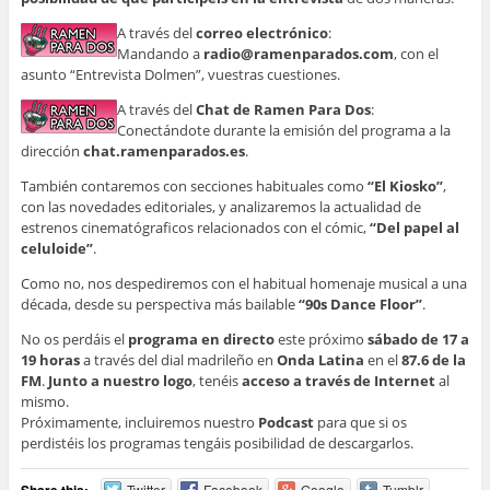
A través del
correo electrónico
:
Mandando a
radio@ramenparados.com
, con el
asunto “Entrevista Dolmen”, vuestras cuestiones.
A través del
Chat de Ramen Para Dos
:
Conectándote durante la emisión del programa a la
dirección
chat.ramenparados.es
.
También contaremos con secciones habituales como
“El Kiosko”
,
con las novedades editoriales, y analizaremos la actualidad de
estrenos cinematógraficos relacionados con el cómic,
“Del papel al
celuloide”
.
Como no, nos despediremos con el habitual homenaje musical a una
década, desde su perspectiva más bailable
“90s Dance Floor”
.
No os perdáis el
programa en directo
este próximo
sábado de 17 a
19 horas
a través del dial madrileño en
Onda Latina
en el
87.6 de la
FM
.
Junto a nuestro logo
, tenéis
acceso a través de Internet
al
mismo.
Próximamente, incluiremos nuestro
Podcast
para que si os
perdistéis los programas tengáis posibilidad de descargarlos.
Share this:
Twitter
Facebook
Google
Tumblr