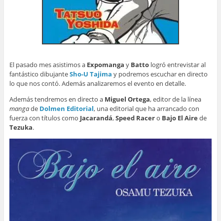
El pasado mes asistimos a
Expomanga
y
Batto
logró entrevistar al
fantástico dibujante
Sho-U Tajima
y podremos escuchar en directo
lo que nos contó. Además analizaremos el evento en detalle.
Además tendremos en directo a
Miguel Ortega
, editor de la línea
manga
de
Dolmen Editorial
, una editorial que ha arrancado con
fuerza con títulos como
Jacarandá
,
Speed Racer
o
Bajo El Aire
de
Tezuka
.