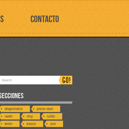
OS
CONTACTO
SECCIONES
diagnóstico
press start
radio
ring
ruído
telón
trazos
zoo