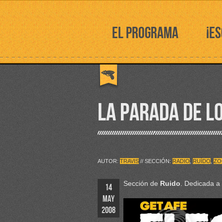
EL PROGRAMA
¡E
LA PARADA DE L
AUTOR:
TRAVIS
// SECCIÓN:
RADIO
,
RUÍDO
,
ZO
Sección de
Ruido
. Dedicada a
14
MAY
2008