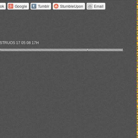
ok
Google
Tumblr
StumbleUpon
Email
STRUOS 17 05 08 17H