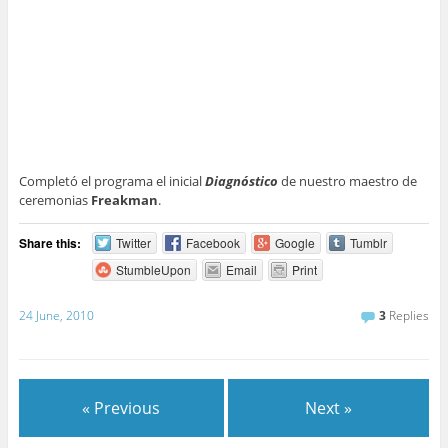
Completó el programa el inicial
Diagnóstico
de nuestro maestro de
ceremonias
Freakman
.
Share this:
Twitter
Facebook
Google
Tumblr
StumbleUpon
Email
Print
24 June, 2010
3
Replies
« Previous
Next »