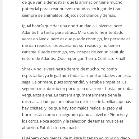
de que van a demostrar que la animación tiene mucho
potencial para crear nuevos mundos, en lugar de tirar
siempre de animalitos, objetos cotidianos y demás.
Igual habría que dar una oportunidad a Universe, pero
Atlantis tira tanto para atrás… Mira que lo he intentado
veces en Neox, pero es que puede conmigo, los personajes
me dan repelús, los escenarios son vacíos y no tienen
carisma. Puede conmigo, soy incapaz de ver un capítulo
entero de Atlantis. ¡Que repongan Tierra: Conflicto Final!
Shrek 4 no la veré hasta dentro de mucho. Yo como
espectador, ya le gastado todas las oportunidades con esta
saga. La primera, pues sorprendió, y estaba simpática. La
segunda me aburrió un poco, y en ocasiones hasta me daba
vergüenza ajena. La tercera argumentalmente tiene la
misma calidad que un episodio de teleserie familiar, apenas
hay chistes, y los que hay son malos malos, el gato y el
burro están como en segundo plano al nivel de Pinocho y
los otros. Poca acción y la selección de temas musicales
aburrida. Fatal, la tercera parte.
El género documental de música lo tengo yo muy olvidado