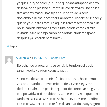
ya que Harry Shearer (el que se quedaba atrapado dentro
de la vaina de plástico durante un concierto) es uno de los
tres actores masculinos fijos del reparto de la serie,
doblando a Burns, a Smithers, al doctor Hibbert, a Skinner y
qué se yo cuántos más. En aquella tercera temporada aún
no se habían lanzado a traer a una banda como estrella
invitada, así que empezaron por donde pudieron (poco
después ya llegaron Aerosmith).
Reply
AkaTsuko
on
10 July, 2010 at 3:51 pm
Escuchando el programa se sentía la tensión del duelo
Dreamworks Vs Pixar XD. Este Mat…
Yo no me decanto por ningún bando, desde hace tiempo
voy anunciando el advenimiento de Citizen Siege, me
declaro totalmente parcial seguidor de Lorne Lanning y su
equipo Oddworld Inhabitants. Con ese proyecto que tanto
tarda en salir a la luz, si ellos se hunden, pues me hundiré
con ellos XD. Pero con este film de animación estoy seguro