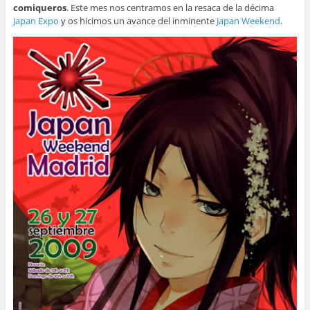
comiqueros
. Este mes nos centramos en la resaca de la décima
Japan Expo
y os hicimos un avance del inminente
Japan Weekend
.