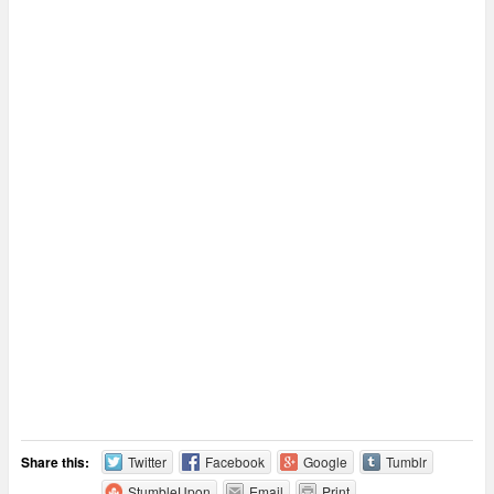
Share this:
Twitter
Facebook
Google
Tumblr
StumbleUpon
Email
Print