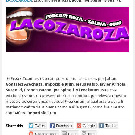
El
Freak Team
estuvo compuesto para la ocasión, por
Julián
González Aréchaga, Impozible Julín, Jesús Palop, Javier Arriola,
Susan Pi, Francis Bacon, Joe Spinell, y FreakMan
. Para esta
edición, tuvimos un presentador de excepción que releva a nuestro
maestro de ceremonias habitual
Freakman
(el cual estará por allí
metiendo cañita de la buena como a él le gusta),
como fue nuestro
compañero
Impozible Julín
.
Share this:
Twitter
Facebook
Google
Tumblr
StumbleUpon
Email
Print