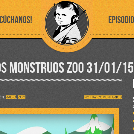
SCÚCHANOS!
EPISODI
OS MONSTRUOS ZOO 31/01/15
IÓN:
RADIO
,
ZOO
NO HAY COMENTARIOS