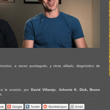
ncisivo, a veces puntiagudo, y otras afilado, diagnóstico de
a la ocasión, por
David Villarejo
,
Johnnie K. Dick, Bruno
n
.
ook
Google
Tumblr
StumbleUpon
Email