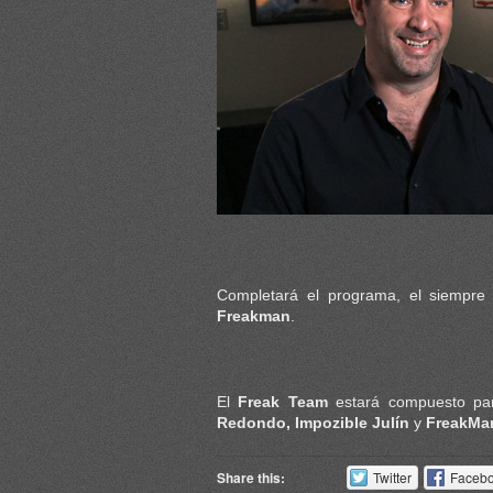
Completará el programa, el siempre i
Freakman
.
El
Freak Team
estará compuesto par
Redondo, Impozible Julín
y
FreakMa
Share this:
Twitter
Faceb