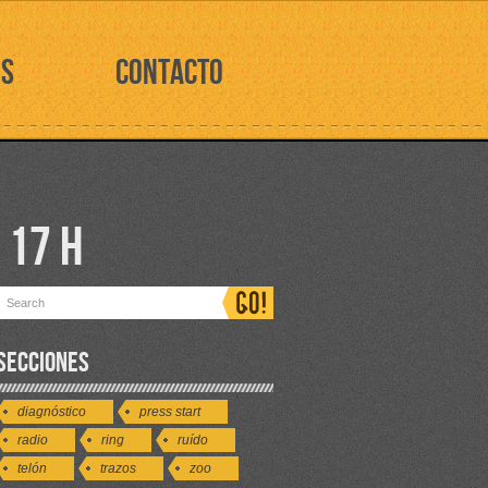
OS
CONTACTO
 17 H
SECCIONES
diagnóstico
press start
radio
ring
ruído
telón
trazos
zoo