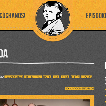
SCÚCHANOS!
EPISODI
DA
IÓN:
DIAGNÓSTICO
,
PRESS START
,
RADIO
,
RING
,
RUÍDO
,
TELÓN
,
TRAZOS
,
NO HAY COMENTARIOS