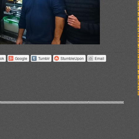
ok
Google
Tumblr
StumbleUpon
Email