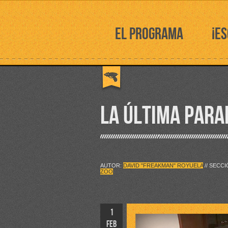
EL PROGRAMA
¡E
LA ÚLTIMA PARA
AUTOR:
DAVID "FREAKMAN" ROYUELA
// SECC
ZOO
1
FEB