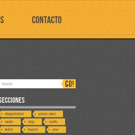
OS
CONTACTO
SECCIONES
diagnóstico
press start
radio
ring
ruído
telón
trazos
zoo