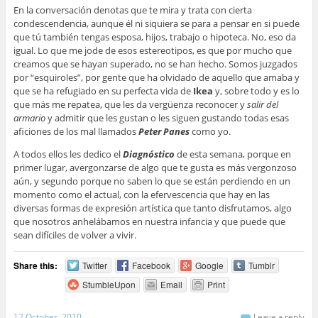
En la conversación denotas que te mira y trata con cierta
condescendencia, aunque él ni siquiera se para a pensar en si puede
que tú también tengas esposa, hijos, trabajo o hipoteca. No, eso da
igual. Lo que me jode de esos estereotipos, es que por mucho que
creamos que se hayan superado, no se han hecho. Somos juzgados
por “esquiroles”, por gente que ha olvidado de aquello que amaba y
que se ha refugiado en su perfecta vida de
Ikea
y, sobre todo y es lo
que más me repatea, que les da vergüenza reconocer y
salir del
armario
y admitir que les gustan o les siguen gustando todas esas
aficiones de los mal llamados
Peter Panes
como yo.
A todos ellos les dedico el
Diagnóstico
de esta semana, porque en
primer lugar, avergonzarse de algo que te gusta es más vergonzoso
aún, y segundo porque no saben lo que se están perdiendo en un
momento como el actual, con la efervescencia que hay en las
diversas formas de expresión artística que tanto disfrutamos, algo
que nosotros anhelábamos en nuestra infancia y que puede que
sean difíciles de volver a vivir.
Share this:
Twitter
Facebook
Google
Tumblr
StumbleUpon
Email
Print
12 October, 2010
Leave a reply