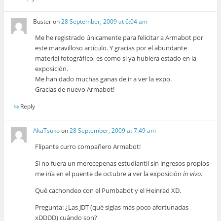
Buster
on
28 September, 2009 at 6:04 am
Me he registrado únicamente para felicitar a Armabot por
este maravilloso artículo. Y gracias por el abundante
material fotográfico, es como si ya hubiera estado en la
exposición.
Me han dado muchas ganas de ir a ver la expo.
Gracias de nuevo Armabot!
Reply
AkaTsuko
on
28 September, 2009 at 7:49 am
Flipante curro compañero Armabot!
Si no fuera un merecepenas estudiantil sin ingresos propios
me iría en el puente de octubre a ver la exposición
in vivo
.
Qué cachondeo con el Pumbabot y el Heinrad XD.
Pregunta: ¿Las JDT (qué siglas más poco afortunadas
xDDDD) cuándo son?