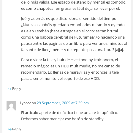
de lo más válida. Ese estado de stand by mental es cómodo,
es como chapotear en grasa, es fácil dejarse llevar por él.
Joé, y además es que distorsiona el sentido del tiempo.
¿Nunca os habéis quedado embobados mirando y oyendo
a Belen Estebán (hace estragos en el coco: es tan brutal
como una babosa cerebral de Futurama)? ¿o haciendo una
pausa entre las páginas de un libro para ver unos minutos al
farsante de Iker Jiménez y de repente pasa una hora? Jajjaj.
Para olvidar la tele y huir de ese stand by traicionero, el
remedio mágico es un HDD multimedia, no me canso de
recomendarlo. Lo llenas de maravillas y entonces la tele
pasa a ser el monitor, el soporte de ese HDD.
Reply
Lynnot
on
29 September, 2009 at 7:39 pm
El artículo aparte de didáctico tiene un aire terapéutico.
Debemos saber manejar ese botón de standby.
Reply