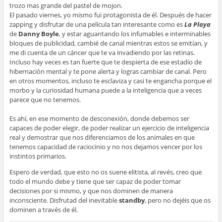
trozo mas grande del pastel de mojon.
El pasado viernes, yo mismo fui protagonista de él. Después de hacer
zapping y disfrutar de una película tan interesante como es
La Playa
de
Danny Boyle
, y estar aguantando los infumables e interminables
bloques de publicidad, cambié de canal mientras estos se emitían, y
me di cuenta de un cáncer que te va invadiendo por las retinas.
Incluso hay veces es tan fuerte que te despierta de ese estadío de
hibernación mental y te pone alerta y logras cambiar de canal. Pero
en otros momentos, incluso te esclaviza y casi te engancha porque el
morbo y la curiosidad humana puede a la inteligencia que a veces
parece que no tenemos.
Es ahí, en ese momento de desconexión, donde debemos ser
capaces de poder elegir, de poder realizar un ejercicio de inteligencia
real y demostrar que nos diferenciamos de los animales en que
tenemos capacidad de raciocinio y no nos dejamos vencer por los
instintos primarios.
Espero de verdad, que esto no os suene elitista, al revés, creo que
todo el mundo debe y tiene que ser capaz de poder tomar
decisiones por si mismo, y que nos dominen de manera
inconsciente. Disfrutad del inevitable
standby
, pero no dejéis que os
dominen a través de él.