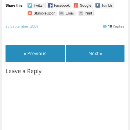
Share this:
Twitter
Facebook
Google
Tumblr
StumbleUpon
Email
Print
28 September, 2009
18
Replies
« Previous
Next »
Leave a Reply