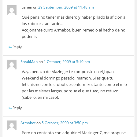
Juanen
on
29 September, 2009 at 11:48 am
Qué pena no tener más dinero y haber pillado la afición a
los roboces tan tarde…
Acojonante curro Armabot, buen remedio al hecho de no
poder ir.
Reply
FreakMan
on
1 October, 2009 at 5:10 pm
Vaya pedazo de Mazinger te compraste en el Japan
Weekend el domingo pasado, mamon. Si es que tu
fetichismo con los robots es enfermizo, tanto como el mio
por las melenas largas, porque el que tuvo, no retuvo
(cabello, en mi caso).
Reply
Armabot
on
5 October, 2009 at 3:50 pm
Pero no contento con adquirir el Mazinger-Z, me propuse