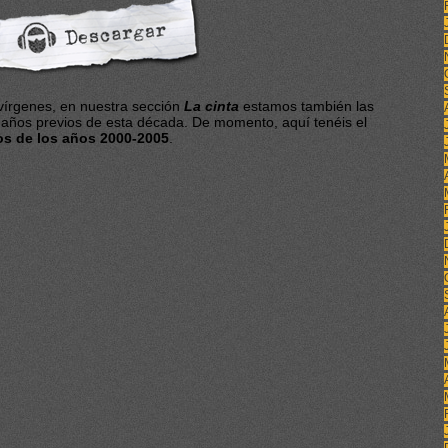
vírgenes, en nuestra sección
La cinta
estamos también las
 años previos de esta década. De momento, aquí tenéis el
os de los años 2000-2005
.