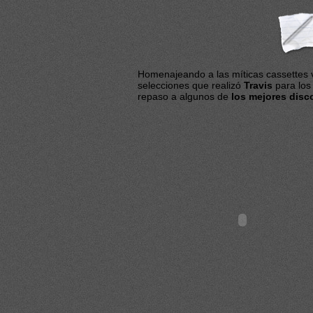
Homenajeando a las míticas cassettes 
selecciones que realizó
Travis
para los
repaso a algunos de
los mejores disc