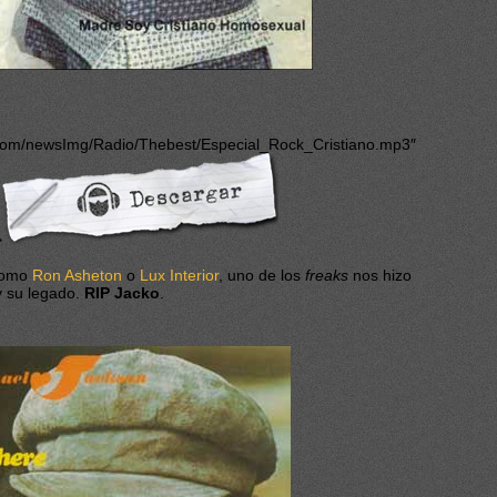
com/newsImg/Radio/Thebest/Especial_Rock_Cristiano.mp3″
>
 como
Ron Asheton
o
Lux Interior
, uno de los
freaks
nos hizo
 y su legado.
RIP Jacko
.