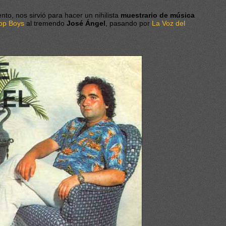
nto, nos sirvió para hacer un nihilista
muestrario de música
op Boys
al tremendo
José Ángel
, pasando por
La Voz del