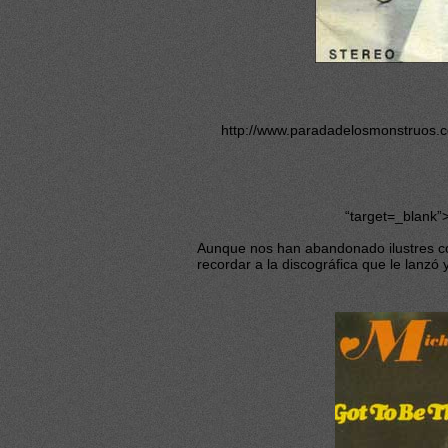
http://www.paradadelosmonstruos.
“target=_blank”
Aunque nos han abandonado ilustres
recordar a la discográfica que le lanzó