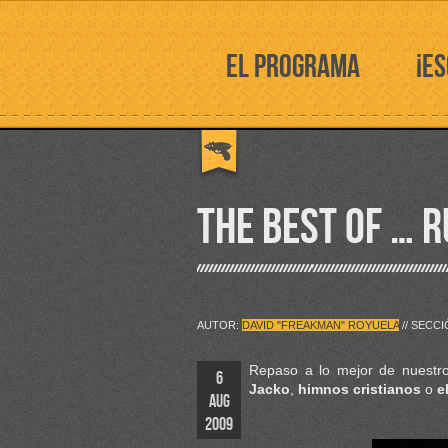
EL PROGRAMA
¡E
THE BEST OF … 
AUTOR:
DAVID "FREAKMAN" ROYUELA
// SECC
Repaso a lo mejor de nuestro
6
Jacko
,
himnos cristianos
o
e
AUG
2009