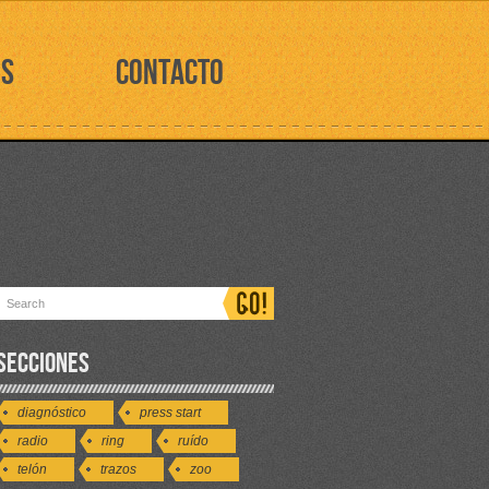
OS
CONTACTO
SECCIONES
diagnóstico
press start
radio
ring
ruído
telón
trazos
zoo