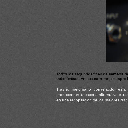
Todos los segundos fines de semana d
radiofónicas. En sus carreras, siempr
Travis
, melómano convencido, está
producen en la escena alternativa e in
en una recopilación de los mejores dis