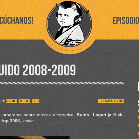
SCÚCHANOS!
EPISODI
RUIDO 2008-2009
IÓN:
RADIO
,
RUÍDO
,
ZOO
1 COMENTARIO
 programa sobre música alternativa,
Ruido
.
Lagartija Nick
,
l top 2008
,
inside
.