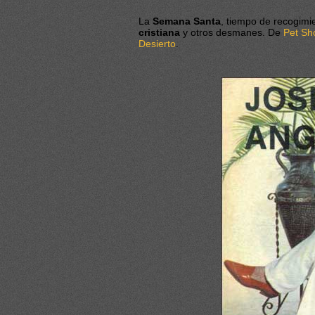
La
Semana Santa
, tiempo de recogimie
cristiana
y otros desmanes. De
Pet Sh
Desierto
.