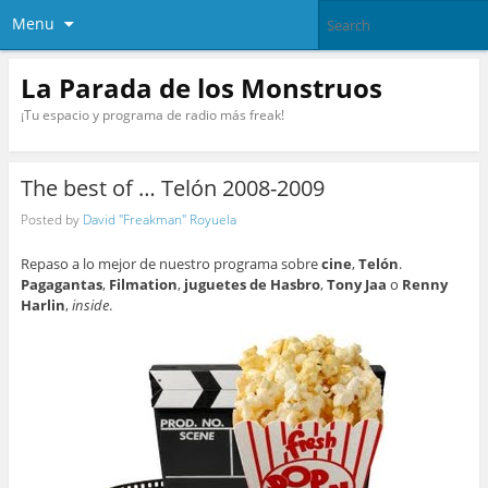
Menu
La Parada de los Monstruos
¡Tu espacio y programa de radio más freak!
The best of … Telón 2008-2009
Posted by
David "Freakman" Royuela
Repaso a lo mejor de nuestro programa sobre
cine
,
Telón
.
Pagagantas
,
Filmation
,
juguetes de Hasbro
,
Tony Jaa
o
Renny
Harlin
,
inside
.