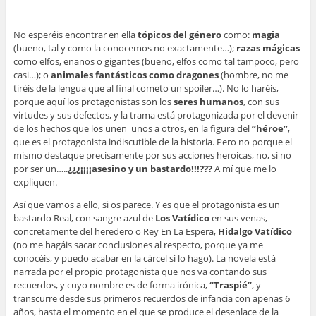
No esperéis encontrar en ella
tópicos del género
como:
magia
(bueno, tal y como la conocemos no exactamente…);
razas mágicas
como elfos, enanos o gigantes (bueno, elfos como tal tampoco, pero
casi…); o
animales fantásticos como dragones
(hombre, no me
tiréis de la lengua que al final cometo un spoiler…). No lo haréis,
porque aquí los protagonistas son los
seres humanos
, con sus
virtudes y sus defectos, y la trama está protagonizada por el devenir
de los hechos que los unen unos a otros, en la figura del
“héroe”
,
que es el protagonista indiscutible de la historia. Pero no porque el
mismo destaque precisamente por sus acciones heroicas, no, si no
por ser un…..
¿¿¿¡¡¡¡asesino y un bastardo!!!???
A mí que me lo
expliquen.
Así que vamos a ello, si os parece. Y es que el protagonista es un
bastardo Real, con sangre azul de
Los Vatídico
en sus venas,
concretamente del heredero o Rey En La Espera,
Hidalgo Vatídico
(no me hagáis sacar conclusiones al respecto, porque ya me
conocéis, y puedo acabar en la cárcel si lo hago). La novela está
narrada por el propio protagonista que nos va contando sus
recuerdos, y cuyo nombre es de forma irónica,
“Traspié”
, y
transcurre desde sus primeros recuerdos de infancia con apenas 6
años, hasta el momento en el que se produce el desenlace de la