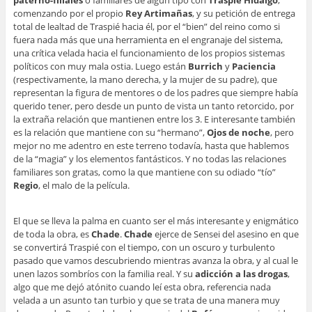
comenzando por el propio
Rey Artimañas
, y su petición de entrega
total de lealtad de Traspié hacia él, por el “bien” del reino como si
fuera nada más que una herramienta en el engranaje del sistema,
una crítica velada hacia el funcionamiento de los propios sistemas
políticos con muy mala ostia. Luego están
Burrich
y
Paciencia
(respectivamente, la mano derecha, y la mujer de su padre), que
representan la figura de mentores o de los padres que siempre había
querido tener, pero desde un punto de vista un tanto retorcido, por
la extraña relación que mantienen entre los 3. E interesante también
es la relación que mantiene con su “hermano”,
Ojos de noche
, pero
mejor no me adentro en este terreno todavía, hasta que hablemos
de la “magia” y los elementos fantásticos. Y no todas las relaciones
familiares son gratas, como la que mantiene con su odiado “tío”
Regio
, el malo de la película.
El que se lleva la palma en cuanto ser el más interesante y enigmático
de toda la obra, es
Chade
.
Chade
ejerce de Sensei del asesino en que
se convertirá Traspié con el tiempo, con un oscuro y turbulento
pasado que vamos descubriendo mientras avanza la obra, y al cual le
unen lazos sombríos con la familia real. Y su
adicción a las drogas
,
algo que me dejó atónito cuando leí esta obra, referencia nada
velada a un asunto tan turbio y que se trata de una manera muy