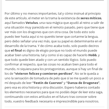
Por último y no menos importantes, tal y cómo insinué al principio
de este artículo, el meter en la trama la existencia de
seres míticos
,
aquí llamados
Vetulus
, una raza mágica que ayudó al reino a salir de
una situación muy parecida en el remoto pasado, pero que tiene que
ver más con los dragones que con otra cosa. De todo esto solo
puedo leer hasta aquí si no queréis tener que cortarme la lengua,
pero debo señalar una vez más, que su papel es determinante en el
desarrollo de la trama. Y de cómo acaba todo, solo puedo deciros
que
el final
es digno de elogio porque no todo el mundo puede
acabar bien una historia, tal y como sí es capaz de hacerlo
Hobb
, y
que todo quede bien atado y con un sentido lógico. Solo puedo
confirmar al respecto, que las cosas no acaban bien para todo el
mundo, ni siquiera para los protagonistas, aunque sí hay un final de
los de
“vivieron felices y comieron perdices”
. No se le queda a
uno la sensación de tomadura de pelo que sí se me quedó un poco a
mí después de leer
“Festín de Cuervos”
y
“Danza de Dragones”
,
pero esa es otra historia y otra discusión. Espero haberos contado
los elementos necesarios para que no podáis dejar de leer esta saga,
continuando con estos artículos en el futuro tras conocer sobre
todo, vuestro feedback necesario e imprescindible para nosotros.