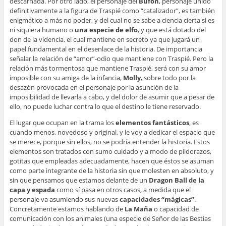
descarnada. Por otro lado, el personaje del
Bufón
, personaje unido
definitivamente a la figura de Traspié como “catalizador”, es también
enigmático a más no poder, y del cual no se sabe a ciencia cierta si es
ni siquiera humano o
una especie de elfo
, y que está dotado del
don de la videncia, el cual mantiene en secreto ya que jugará un
papel fundamental en el desenlace de la historia. De importancia
señalar la relación de “amor”-odio que mantiene con Traspié. Pero la
relación más tormentosa que mantiene Traspié, será con su amor
imposible con su amiga de la infancia,
Molly
, sobre todo por la
desazón provocada en el personaje por la asunción de la
imposibilidad de llevarla a cabo, y del dolor de asumir que a pesar de
ello, no puede luchar contra lo que el destino le tiene reservado.
El lugar que ocupan en la trama los
elementos fantásticos
, es
cuando menos, novedoso y original, y le voy a dedicar el espacio que
se merece, porque sin ellos, no se podría entender la historia. Estos
elementos son tratados con sumo cuidado y a modo de pildorazos,
gotitas que empleadas adecuadamente, hacen que éstos se asuman
como parte integrante de la historia sin que molesten en absoluto, y
sin que pensamos que estamos delante de un
Dragon Ball de la
capa y espada
como sí pasa en otros casos, a medida que el
personaje va asumiendo sus nuevas
capacidades “mágicas”
.
Concretamente estamos hablando de
La Maña
o capacidad de
comunicación con los animales (una especie de Señor de las Bestias