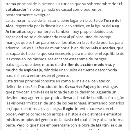
trama principal de la historia. Es curioso que su sobrenombre de
“El
catalizador”
, no tenga nada de casual como podremos
posteriormente averiguar.
La trama principal de la historia tiene lugar en la corte de
Torre del
Alce
, regentada por la dinastía de los Vatídico, en la figura del
Rey
Artimañas
, cuyo nombre es también muy propio, debido a su
capacidad no solo de reinar de cara al público, sino de los teje
manejes que se trae para mover los hilos en la corte de puertas para
adentro. Tal es su afán de mirar por el bien de los
Seis Ducados
, que
es capaz de hacer lo que sea necesario para mantener el equilibrio de
las cosas en los mismos. Me encanta esta trama de intrigas
palaciegas, que tiene mucho de
thriller de acción moderna
, y
mucho de
espionaje
, dándole una vuelta de tuerca desconocida
para mí hasta entonces en el género.
Esta trama principal consiste en cómo el linaje de los Vatídico
defiende a los Seis Ducados de los
Corsarios Rojos
y los estragos
que provocan a través de la forja de sus ciudadanos. Aguarda un
destino muy agorero, que podría llevar al final de la civilización según
las visiones “místicas” de uno de los personajes, intentando ponerlos
en Jaque mientras la oveja negra,
Regio
, intenta hacerse con el
poder. Vemos como Hobb arropa la historia de distintos elementos
místicos propios del género de fantasía del cual al fin y al cabo forma
parte. Pero lo que hace emparentarle con la obra de
Martin
, es que