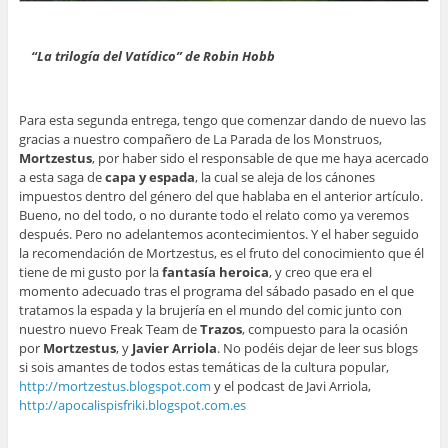
“La trilogía del Vatídico” de Robin Hobb
Para esta segunda entrega, tengo que comenzar dando de nuevo las
gracias a nuestro compañero de La Parada de los Monstruos,
Mortzestus
, por haber sido el responsable de que me haya acercado
a esta saga de
capa y espada
, la cual se aleja de los cánones
impuestos dentro del género del que hablaba en el anterior artículo.
Bueno, no del todo, o no durante todo el relato como ya veremos
después. Pero no adelantemos acontecimientos. Y el haber seguido
la recomendación de Mortzestus, es el fruto del conocimiento que él
tiene de mi gusto por la
fantasía heroica
, y creo que era el
momento adecuado tras el programa del sábado pasado en el que
tratamos la espada y la brujería en el mundo del comic junto con
nuestro nuevo Freak Team de
Trazos
, compuesto para la ocasión
por
Mortzestus
, y
Javier Arriola
. No podéis dejar de leer sus blogs
si sois amantes de todos estas temáticas de la cultura popular,
http://mortzestus.blogspot.com
y el podcast de Javi Arriola,
http://apocalispisfriki.blogspot.com.es